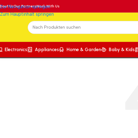
bout Us
Zur Navigation springen
Our Partners
Work With Us
Zum Hauptinhalt springen
Electronics
Appliances
Home & Garden
Baby & Kids