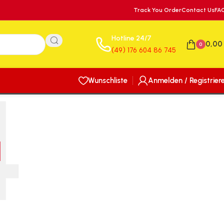
Track You Order
Contact Us
FA
Hotline 24/7
0,0
0
(49) 176 604 86 745
Wunschliste
Anmelden / Registrier
N