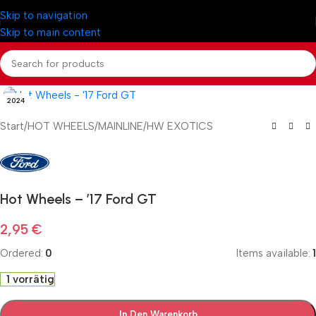
Skip to navigation
Skip to main content
2024
Start
/
HOT WHEELS
/
MAINLINE
/
HW EXOTICS
Hot Wheels – ’17 Ford GT
2,95
€
Ordered:
0
Items available:
1
1 vorrätig
In Den Warenkorb