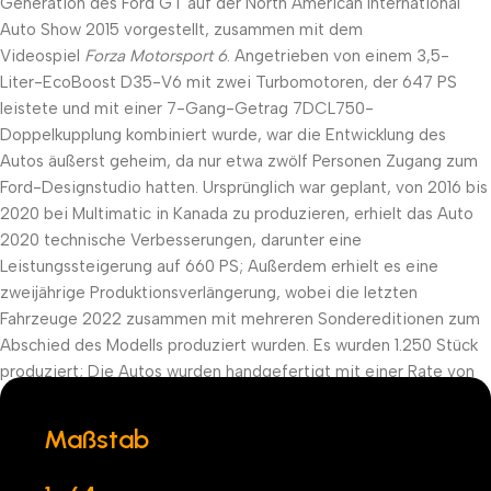
Generation des Ford GT auf der North American International
Auto Show 2015 vorgestellt, zusammen mit dem
Videospiel
Forza Motorsport 6
. Angetrieben von einem 3,5-
Liter-EcoBoost D35-V6 mit zwei Turbomotoren, der 647 PS
leistete und mit einer 7-Gang-Getrag 7DCL750-
Doppelkupplung kombiniert wurde, war die Entwicklung des
Autos äußerst geheim, da nur etwa zwölf Personen Zugang zum
Ford-Designstudio hatten. Ursprünglich war geplant, von 2016 bis
2020 bei Multimatic in Kanada zu produzieren, erhielt das Auto
2020 technische Verbesserungen, darunter eine
Leistungssteigerung auf 660 PS; Außerdem erhielt es eine
zweijährige Produktionsverlängerung, wobei die letzten
Fahrzeuge 2022 zusammen mit mehreren Sondereditionen zum
Abschied des Modells produziert wurden. Es wurden 1.250 Stück
produziert; Die Autos wurden handgefertigt mit einer Rate von
einem Auto pro Tag und maximal 250 pro Jahr.
Maßstab