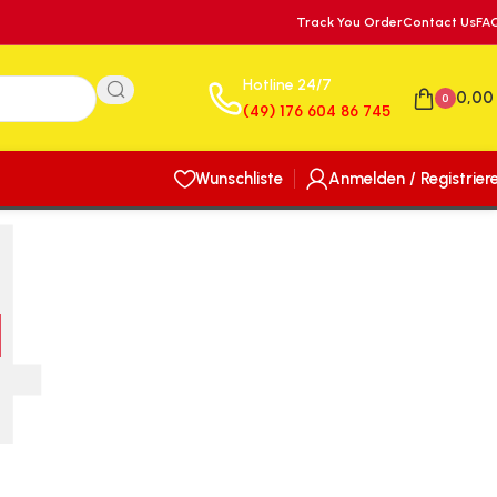
Track You Order
Contact Us
FA
Hotline 24/7
0,0
0
(49) 176 604 86 745
Wunschliste
Anmelden / Registrier
N